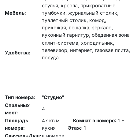
стулья, кресла, прикроватные
Мебель:
тумбочки, журнальный столик,
туалетный столик, комод,
прихожая, вешалка, зеркало,
кухонный гарнитур, обеденная зона
сплит-система, холодильник,
телевизор, интернет, газовая плита,
Удобства:
посуда
Тип номера:
"Студио"
Спальных
4
мест:
Площадь
47 кв.м.
Комнат в номере
: 1 +
номера:
кухня
Этаж
: 1
Санузел+Душ:
в номере