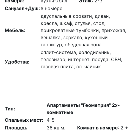
номера:
кухня-холл
Этаж
: 2-3
Санузел+Душ:
в номере
двуспальные кровати, диван,
кресла, шкаф, стулья, стол,
Мебель:
прикроватные тумбочки, прихожая,
вешалка, зеркало, кухонный
гарнитур, обеденная зона
сплит-система, холодильник,
телевизор, интернет, посуда, СВЧ,
Удобства:
газовая плита, эл. чайник
Апартаменты "Геометрия" 2х-
Тип:
комнатные
Спальных мест:
4-5
Площадь
36 кв.м.
Комнат в номере
: 2 +