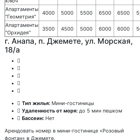
ключ
Апартаменты
4000
5000
5500
6500
6500
5
"Геометрия"
Апартаменты
3500
4500
5000
6000
6000
5
"Орхидея"
г. Анапа, п. Джемете, ул. Морская,
18/а
Тип жилья:
Мини-гостиницы
Удаленность от моря:
до 5 мин пешком
Бассеин:
Нет
Арендовать номер в мини-гостинице «Розовый
фонтан» в Джемете.