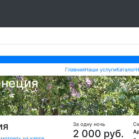
Главная
Наши услуги
Каталог
Н
енеция
ия
За одну ночь
Ск
2 000 руб.
Ад
мотреть на карте