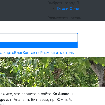
Выбрать город
Отели Сочи
Разместить отель
а карте
Блог
Контакты
Разместить отель
ажите, что звоните с сайта
Кс Анапа
:)
рес:
г. Анапа, п. Витязево, пр. Южный,