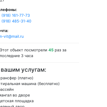
 27
елефоны:
 (918) 161-77-73
 (918) 485-31-40
чта:
n-vit@mail.ru
Этот объект посмотрели
45
раз за
последние 3 часа
 вашим услугам:
трансфер (платно)
стиральная машина (бесплатно)
бассейн
мангал во дворе
детская площадка
зеленый двор