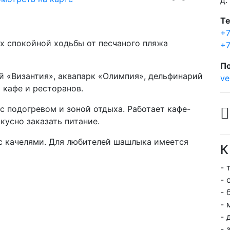
д.
Т
+7
х спокойной ходьбы от песчаного пляжа
+7
По
й «Византия», аквапарк «Олимпия», дельфинарий
ve
 кафе и ресторанов.
с подогревом и зоной отдыха. Работает кафе-
кусно заказать питание.
 с качелями. Для любителей шашлыка имеется
К
- 
- 
- 
- 
- 
- 