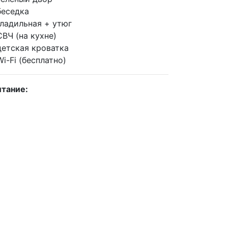
беседка
гладильная + утюг
СВЧ (на кухне)
детская кроватка
Wi-Fi (бесплатно)
тание: