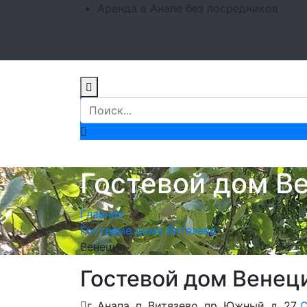
Аренда в Анапе без посредников
Гостевой дом В
Главная
Гостевые дома Витязево
Венеция
Гостевой дом Венец
г. Анапа, п. Витязево, пр. Южный, д. 27
С