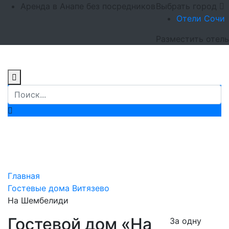
Аренда в Анапе без посредников
Выбрать город
Отели Сочи
Разместить отель
Гостевой дом «На
Шембелиди»
Главная
Гостевые дома Витязево
На Шембелиди
Гостевой дом «На
За одну