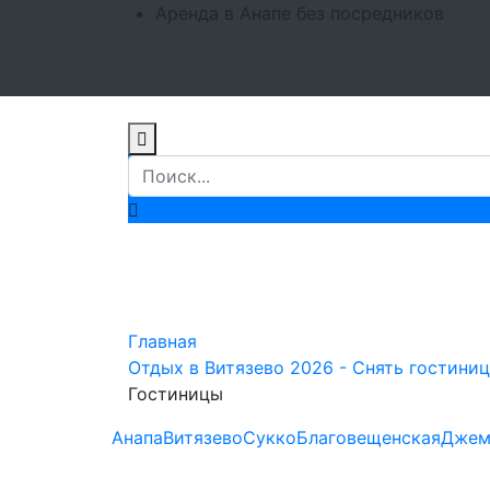
Аренда в Анапе без посредников
Гостиницы Витя
Главная
Отдых в Витязево 2026 - Снять гостиницу
Гостиницы
Анапа
Витязево
Сукко
Благовещенская
Джем